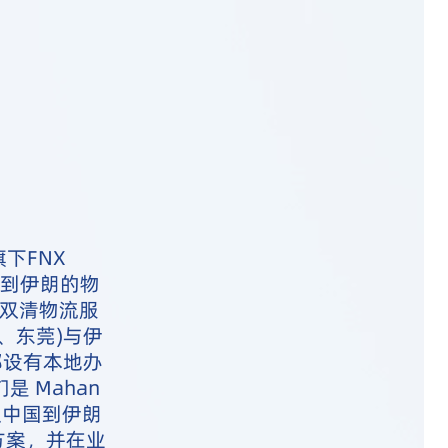
下FNX
国到伊朗的物
门双清物流服
、东莞)与伊
都设有本地办
 Mahan
供从中国到伊朗
方案，并在业