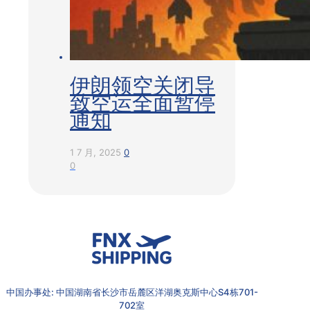
伊朗领空关闭导
致空运全面暂停
通知
1 7 月, 2025
0
0
中国办事处: 中国湖南省长沙市岳麓区洋湖奥克斯中心S4栋701-
702室